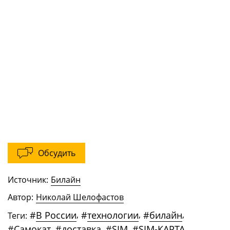
Обсудить
Источник:
Билайн
Автор:
Николай Шелофастов
#
В России
,
#
технологии
,
#
билайн
,
Теги:
#
Самокат
,
#
доставка
,
#
SIM
,
#
SIM-КАРТА
,