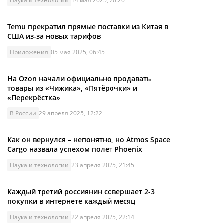
Наука и технологии
14 мая 2025, 20:20
Temu прекратил прямые поставки из Китая в
США из-за новых тарифов
Приложения
05 мая 2025, 06:45
На Ozon начали официально продавать
товары из «Чижика», «Пятёрочки» и
«Перекрёстка»
В России
29 апреля 2025, 12:22
Как он вернулся – непонятно, но Atmos Space
Cargo назвала успехом полет Phoenix
Наука и технологии
23 апреля 2025, 21:45
Каждый третий россиянин совершает 2-3
покупки в интернете каждый месяц
Наука и технологии
22 апреля 2025, 22:14