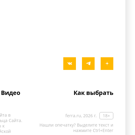
Видео
Как выбрать
йта в
ferra.ru, 2026 г.
18+
ьца Сайта.
Нашли опечатку? Выделите текст и
 к
нажмите Ctrl+Enter
йской