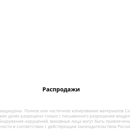
Распродажи
 защищены. Полное или частичное копирование материалов Са
ких целях разрешено только с письменного разрешения владел
обнаружения нарушений, виновные лица могут быть привлечены
нности в соответствии с действующим законодательством Росси