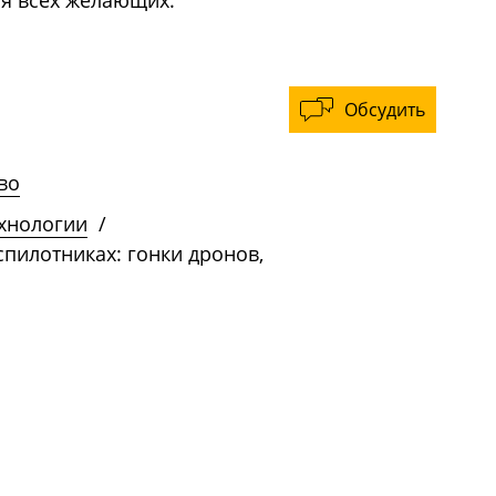
Обсудить
во
ехнологии
/
спилотниках: гонки дронов,