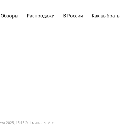
Обзоры
Распродажи
В России
Как выбрать
ста 2025, 15:15
1
мин.
a
A