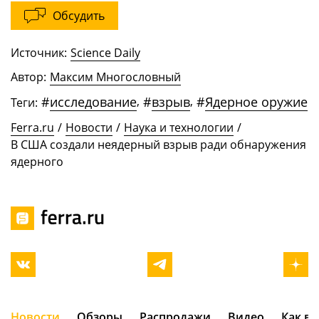
Обсудить
Источник:
Science Daily
Автор:
Максим Многословный
#
исследование
,
#
взрыв
,
#
Ядерное оружие
Теги:
Ferra.ru
/
Новости
/
Наука и технологии
/
В США создали неядерный взрыв ради обнаружения
ядерного
Новости
Обзоры
Распродажи
Видео
Как в