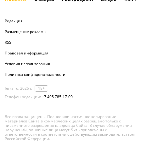
Редакция
Размещение рекламы
RSS
Правовая информация
Условия использования
Политика конфиденциальности
ferra.ru, 2026 г.
18+
Телефон редакции:
+7 495 785-17-00
Все права защищены. Полное или частичное копирование
материалов Сайта в коммерческих целях разрешено только с
письменного разрешения владельца Сайта. В случае обнаружения
нарушений, виновные лица могут быть привлечены к
ответственности в соответствии с действующим законодательством
Российской Федерации.