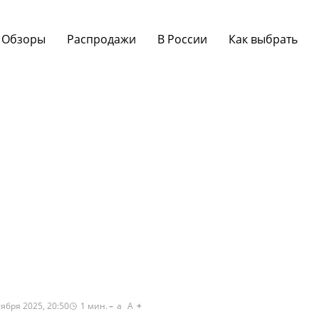
Обзоры
Распродажи
В России
Как выбрать
ября 2025, 20:50
1
мин.
a
A