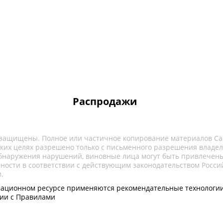
Распродажи
 защищены. Полное или частичное копирование материалов Са
ких целях разрешено только с письменного разрешения владел
обнаружения нарушений, виновные лица могут быть привлечены
нности в соответствии с действующим законодательством Росси
.
ационном ресурсе применяются рекомендательные технологии
вии с Правилами