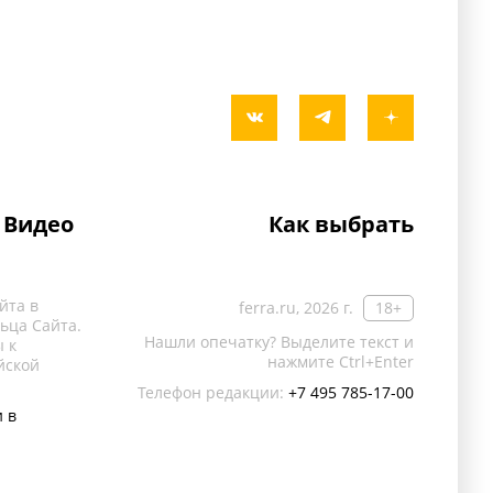
Видео
Как выбрать
йта в
ferra.ru, 2026 г.
18+
ьца Сайта.
Нашли опечатку? Выделите текст и
 к
нажмите Ctrl+Enter
йской
Телефон редакции:
+7 495 785-17-00
 в