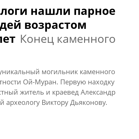
ологи нашли парное
дей возрастом
лет
Конец каменного
 уникальный могильник каменного
стности Ой-Муран. Первую находку
тный житель и краевед Александр
й археологу Виктору Дьяконову.