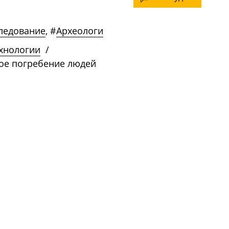
ледование
,
#
Археологи
ехнологии
/
ное погребение людей