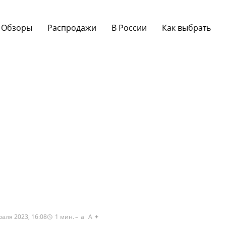
Обзоры
Распродажи
В России
Как выбрать
раля 2023, 16:08
1
мин.
a
A