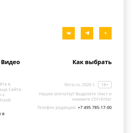
Видео
Как выбрать
йта в
ferra.ru, 2026 г.
18+
ьца Сайта.
Нашли опечатку? Выделите текст и
 к
нажмите Ctrl+Enter
йской
Телефон редакции:
+7 495 785-17-00
 в