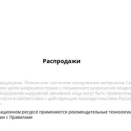
Распродажи
 защищены. Полное или частичное копирование материалов Са
ких целях разрешено только с письменного разрешения владел
обнаружения нарушений, виновные лица могут быть привлечены
нности в соответствии с действующим законодательством Росси
.
ационном ресурсе применяются рекомендательные технологии
вии с Правилами