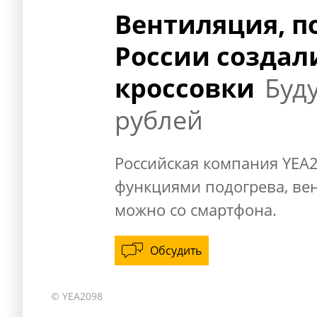
Вентиляция, п
России созда
кроссовки
Буду
рублей
Российская компания YEA2
функциями подогрева, ве
можно со смартфона.
Обсудить
© YEA2098