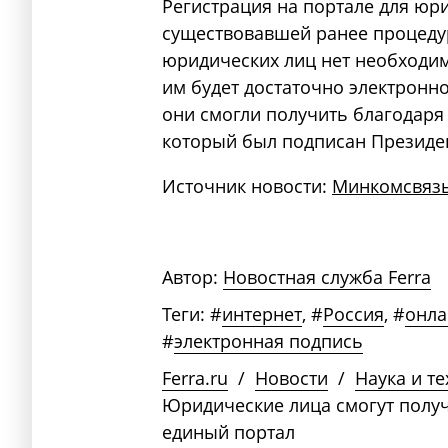
Регистрация на портале для юри
существовавшей ранее процедур
юридических лиц нет необходим
им будет достаточно электронн
они смогли получить благодаря
который был подписан Президен
Источник новости:
Минкомсвязь
Автор:
Новостная служба Ferra
Теги:
#
интернет
,
#
Россия
,
#
онла
#
электронная подпись
Ferra.ru
/
Новости
/
Наука и т
Юридические лица смогут получ
единый портал