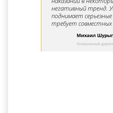
наказаний в некотор
негативный тренд. У
поднимает серьезные 
требует совместных у
Михаил Шуры
Генеральный дирек