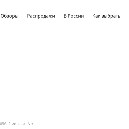
Обзоры
Распродажи
В России
Как выбрать
:05
2
мин.
a
A