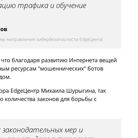
цию трафика и обучение
ков
ию направления кибербезопасности EdgeЦентр
 что благодаря развитию Интернета вещей
чным ресурсам "мошеннических" ботов
дом.
ора EdgeЦентр Михаила Шурыгина, так
о количества законов для борьбы с
законодательных мер и