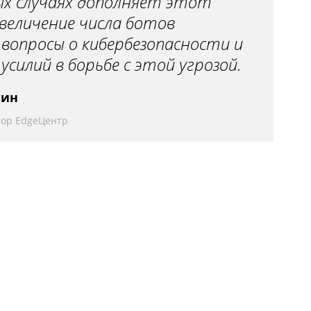
ых случаях дополняет этот
величение числа ботов
вопросы о кибербезопасности и
силий в борьбе с этой угрозой.
гин
тор EdgeЦентр