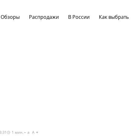
Обзоры
Распродажи
В России
Как выбрать
3:31
1
мин.
a
A