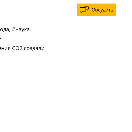
Обсудить
ода
,
#
наука
/
ения CO2 создали