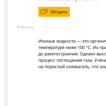
Обсудить
© Ferra.ru
Ионные жидкости — это органич
температуре ниже 100 °C. Их пр
до ракетостроения. Однако высо
процесс поглощения газа. Учён
на пористый силикагель, что з