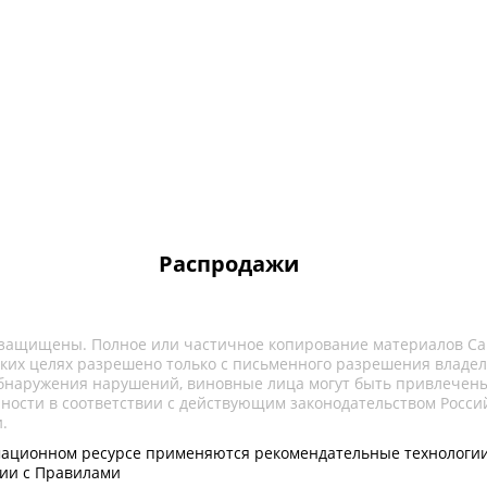
Распродажи
 защищены. Полное или частичное копирование материалов Са
ких целях разрешено только с письменного разрешения владел
обнаружения нарушений, виновные лица могут быть привлечены
нности в соответствии с действующим законодательством Росси
.
ационном ресурсе применяются рекомендательные технологии
вии с Правилами