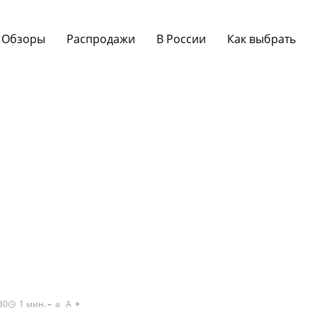
Обзоры
Распродажи
В России
Как выбрать
30
1
мин.
a
A