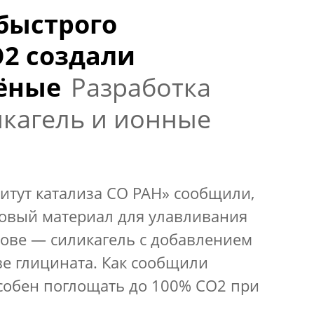
быстрого
2 создали
ёные
Разработка
икагель и ионные
итут катализа СО РАН» сообщили,
новый материал для улавливания
снове — силикагель с добавлением
е глицината. Как сообщили
особен поглощать до 100% CO2 при