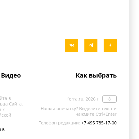
Видео
Как выбрать
йта в
ferra.ru, 2026 г.
18+
ьца Сайта.
Нашли опечатку? Выделите текст и
 к
нажмите Ctrl+Enter
йской
Телефон редакции:
+7 495 785-17-00
 в