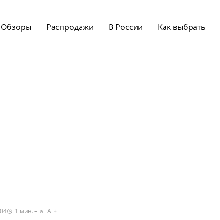
Обзоры
Распродажи
В России
Как выбрать
:04
1
мин.
a
A