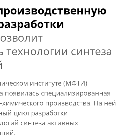
производственную
разработки
позволит
 технологии синтеза
й
ническом институте (МФТИ)
за появилась специализированная
-химического производства. На ней
ный цикл разработки
логий синтеза активных
нций.