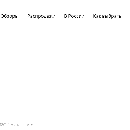
Обзоры
Распродажи
В России
Как выбрать
52
1
мин.
a
A