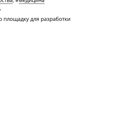
рства
,
#
медицина
/
 площадку для разработки