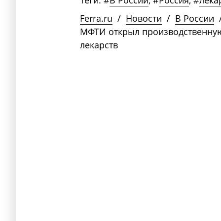
Теги:
#
В России
,
#
Россия
,
#
лека
Ferra.ru
/
Новости
/
В России
МФТИ открыл производственную
лекарств