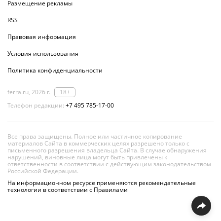
Размещение рекламы
RSS
Правовая информация
Условия использования
Политика конфиденциальности
ferra.ru, 2026 г.
18+
Телефон редакции:
+7 495 785-17-00
Все права защищены. Полное или частичное копирование
материалов Сайта в коммерческих целях разрешено только с
письменного разрешения владельца Сайта. В случае обнаружения
нарушений, виновные лица могут быть привлечены к
ответственности в соответствии с действующим законодательством
Российской Федерации.
На информационном ресурсе применяются рекомендательные
технологии в соответствии с Правилами