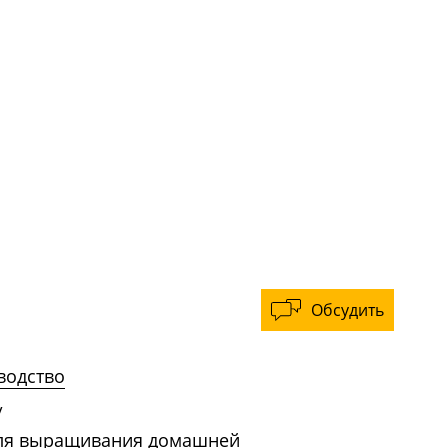
Обсудить
водство
/
для выращивания домашней