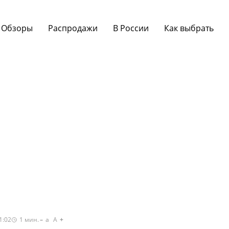
Обзоры
Распродажи
В России
Как выбрать
1:02
1
мин.
a
A