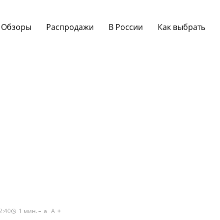
Обзоры
Распродажи
В России
Как выбрать
2:40
1
мин.
a
A