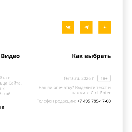
Видео
Как выбрать
йта в
ferra.ru, 2026 г.
18+
ьца Сайта.
Нашли опечатку? Выделите текст и
 к
нажмите Ctrl+Enter
йской
Телефон редакции:
+7 495 785-17-00
 в