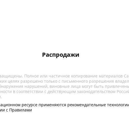
Распродажи
 защищены. Полное или частичное копирование материалов Са
ких целях разрешено только с письменного разрешения владел
обнаружения нарушений, виновные лица могут быть привлечены
нности в соответствии с действующим законодательством Росси
.
ационном ресурсе применяются рекомендательные технологии
вии с Правилами