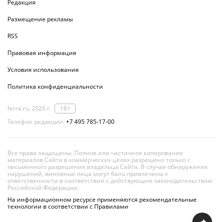
Редакция
Размещение рекламы
RSS
Правовая информация
Условия использования
Политика конфиденциальности
ferra.ru, 2026 г.
18+
Телефон редакции:
+7 495 785-17-00
Все права защищены. Полное или частичное копирование
материалов Сайта в коммерческих целях разрешено только с
письменного разрешения владельца Сайта. В случае обнаружения
нарушений, виновные лица могут быть привлечены к
ответственности в соответствии с действующим законодательством
Российской Федерации.
На информационном ресурсе применяются рекомендательные
технологии в соответствии с Правилами