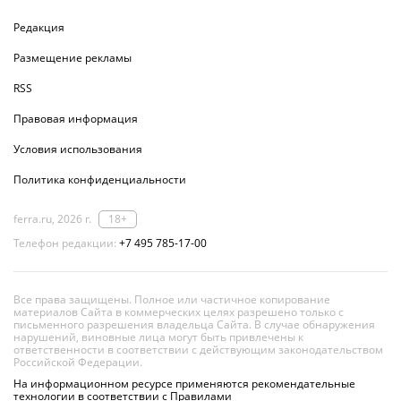
Редакция
Размещение рекламы
RSS
Правовая информация
Условия использования
Политика конфиденциальности
ferra.ru, 2026 г.
18+
Телефон редакции:
+7 495 785-17-00
Все права защищены. Полное или частичное копирование
материалов Сайта в коммерческих целях разрешено только с
письменного разрешения владельца Сайта. В случае обнаружения
нарушений, виновные лица могут быть привлечены к
ответственности в соответствии с действующим законодательством
Российской Федерации.
На информационном ресурсе применяются рекомендательные
технологии в соответствии с Правилами