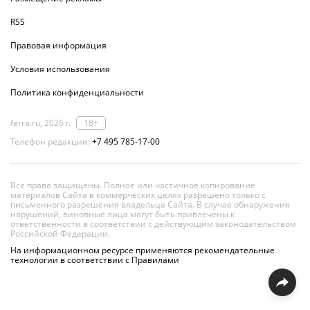
RSS
Правовая информация
Условия использования
Политика конфиденциальности
ferra.ru, 2026 г.
18+
Телефон редакции:
+7 495 785-17-00
Все права защищены. Полное или частичное копирование
материалов Сайта в коммерческих целях разрешено только с
письменного разрешения владельца Сайта. В случае обнаружения
нарушений, виновные лица могут быть привлечены к
ответственности в соответствии с действующим законодательством
Российской Федерации.
На информационном ресурсе применяются рекомендательные
технологии в соответствии с Правилами