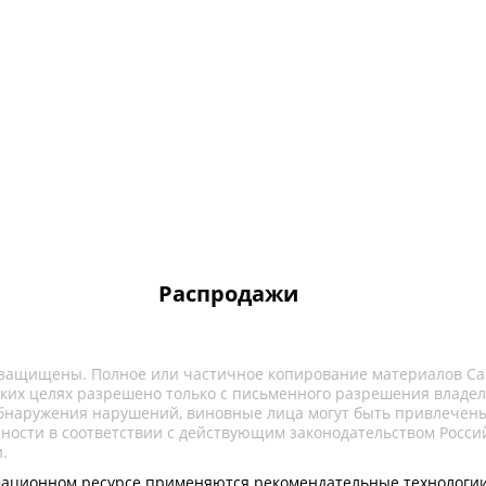
Распродажи
 защищены. Полное или частичное копирование материалов Са
ких целях разрешено только с письменного разрешения владел
обнаружения нарушений, виновные лица могут быть привлечены
нности в соответствии с действующим законодательством Росси
.
ационном ресурсе применяются рекомендательные технологии