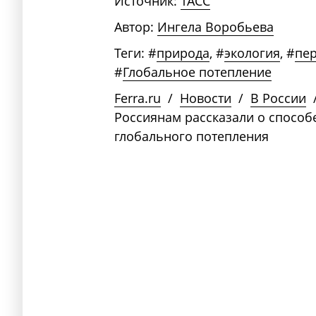
Источник:
ТАСС
Автор:
Ингела Воробьева
Теги:
#
природа
,
#
экология
,
#
пе
#
Глобальное потепление
Ferra.ru
/
Новости
/
В России
Россиянам рассказали о способ
глобального потепления