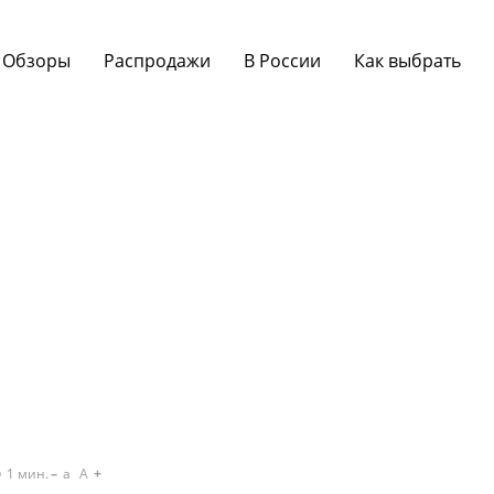
Обзоры
Распродажи
В России
Как выбрать
1
мин.
a
A