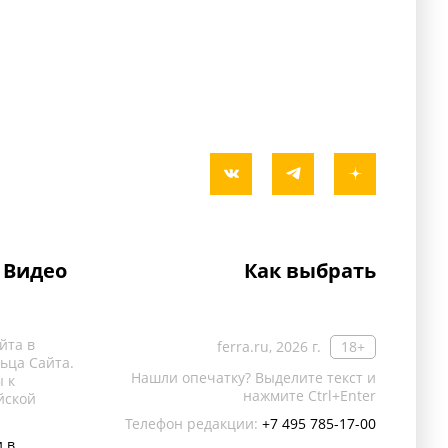
Видео
Как выбрать
йта в
ferra.ru, 2026 г.
18+
ьца Сайта.
Нашли опечатку? Выделите текст и
 к
нажмите Ctrl+Enter
йской
Телефон редакции:
+7 495 785-17-00
 в