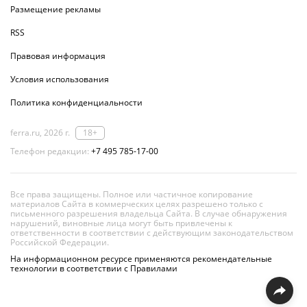
Размещение рекламы
RSS
Правовая информация
Условия использования
Политика конфиденциальности
ferra.ru, 2026 г.
18+
Телефон редакции:
+7 495 785-17-00
Все права защищены. Полное или частичное копирование
материалов Сайта в коммерческих целях разрешено только с
письменного разрешения владельца Сайта. В случае обнаружения
нарушений, виновные лица могут быть привлечены к
ответственности в соответствии с действующим законодательством
Российской Федерации.
На информационном ресурсе применяются рекомендательные
технологии в соответствии с Правилами