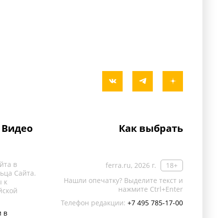
Видео
Как выбрать
йта в
ferra.ru, 2026 г.
18+
ьца Сайта.
Нашли опечатку? Выделите текст и
 к
нажмите Ctrl+Enter
йской
Телефон редакции:
+7 495 785-17-00
 в