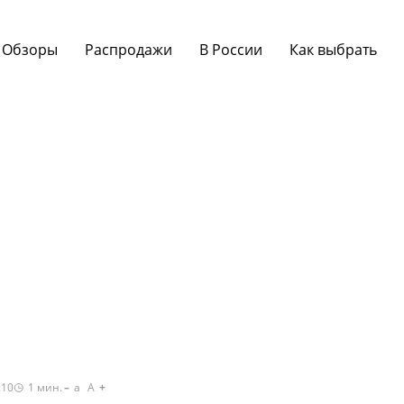
Обзоры
Распродажи
В России
Как выбрать
:10
1
мин.
a
A