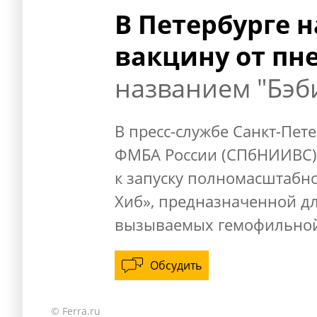
В Петербурге 
вакцину от пн
названием "Бэб
В пресс-службе Санкт-Пет
ФМБА России (СПбНИИВС) 
к запуску полномасштабно
Хиб», предназначенной дл
вызываемых гемофильной 
Обсудить
© Ferra.ru