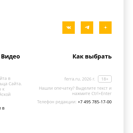
Видео
Как выбрать
йта в
ferra.ru, 2026 г.
18+
ьца Сайта.
Нашли опечатку? Выделите текст и
 к
нажмите Ctrl+Enter
йской
Телефон редакции:
+7 495 785-17-00
 в