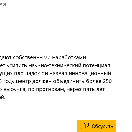
ва.
адают собственными наработками
жет усилить научно-технический потенциал
удущих площадок он назвал инновационный
36 году центр должен объединить более 250
о выручка, по прогнозам, через пять лет
й.
Обсудить