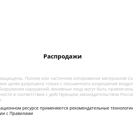
Распродажи
 защищены. Полное или частичное копирование материалов Са
ких целях разрешено только с письменного разрешения владел
обнаружения нарушений, виновные лица могут быть привлечены
нности в соответствии с действующим законодательством Росси
.
ационном ресурсе применяются рекомендательные технологии
вии с Правилами