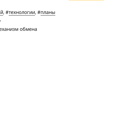
ай
,
#
технологии
,
#
планы
/
механизм обмена