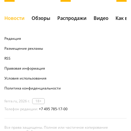
Новости
Обзоры
Распродажи
Видео
Как в
Редакция
Размещение рекламы
RSS
Правовая информация
Условия использования
Политика конфиденциальности
ferra.ru, 2026 г.
18+
Телефон редакции:
+7 495 785-17-00
Все права защищены. Полное или частичное копирование