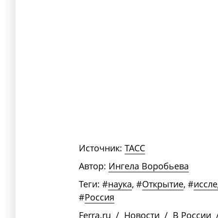
Источник:
ТАСС
Автор:
Ингела Воробьева
Теги:
#
наука
,
#
Открытие
,
#
иссл
#
Россия
Ferra.ru
/
Новости
/
В России