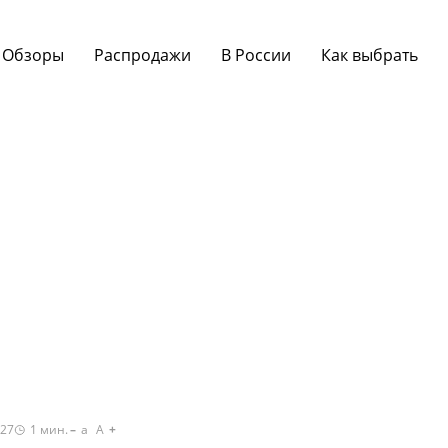
Обзоры
Распродажи
В России
Как выбрать
:27
1
мин.
a
A