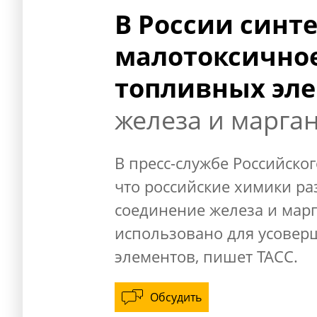
В России синт
малотоксичное
топливных эл
железа и марга
В пресс-службе Российског
что российские химики р
соединение железа и марг
использовано для усовер
элементов, пишет ТАСС.
Обсудить