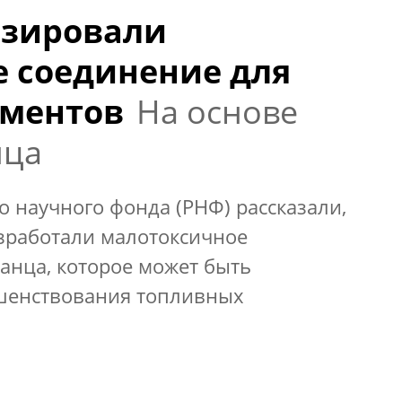
езировали
 соединение для
ементов
На основе
нца
о научного фонда (РНФ) рассказали,
азработали малотоксичное
анца, которое может быть
шенствования топливных