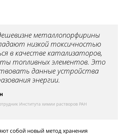
дешевизне металлопорфирины
бладают низкой токсичностью
ься в качестве катализаторов,
оты топливных элементов. Это
ствовать данные устройства
разования энергии.
н
трудник Института химии растворов РАН
яют собой новый метод хранения