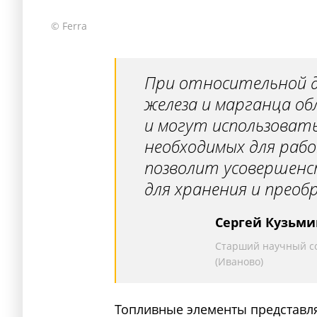
© Ferra
При относительной 
железа и марганца о
и могут использоват
необходимых для раб
позволит усовершен
для хранения и преоб
Сергей Кузьми
Старший научный со
(Иваново)
Топливные элементы представл