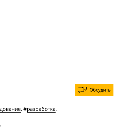
Обсудить
едование
,
#
разработка
,
/