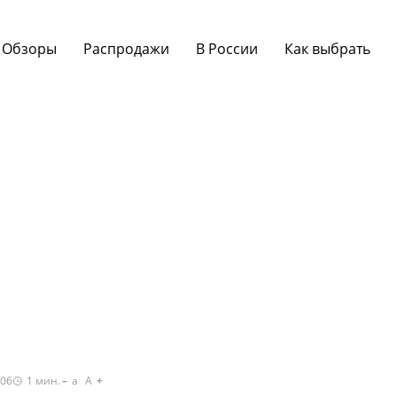
Обзоры
Распродажи
В России
Как выбрать
:06
1
мин.
a
A