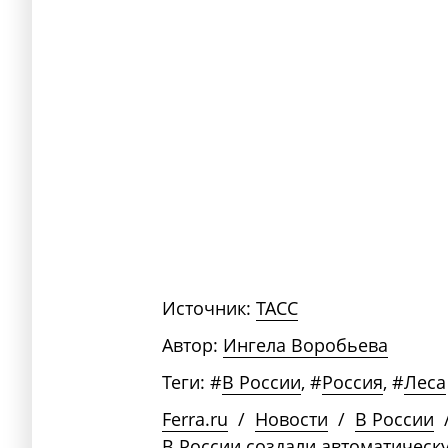
Источник:
ТАСС
Автор:
Ингела Воробьева
Теги:
#
В России
,
#
Россия
,
#
Леса
Ferra.ru
/
Новости
/
В России
В России создали автоматическ