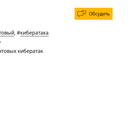
Обсудить
товый
,
#
кибератака
/
нтовых кибератак