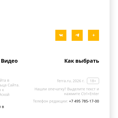
Видео
Как выбрать
йта в
ferra.ru, 2026 г.
18+
ьца Сайта.
Нашли опечатку? Выделите текст и
 к
нажмите Ctrl+Enter
йской
Телефон редакции:
+7 495 785-17-00
 в