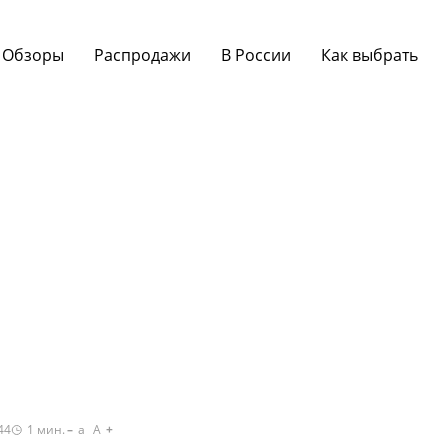
Обзоры
Распродажи
В России
Как выбрать
44
1
мин.
a
A