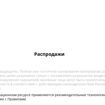
Распродажи
 защищены. Полное или частичное копирование материалов Са
ких целях разрешено только с письменного разрешения владел
обнаружения нарушений, виновные лица могут быть привлечены
нности в соответствии с действующим законодательством Росси
.
ационном ресурсе применяются рекомендательные технологии
вии с Правилами