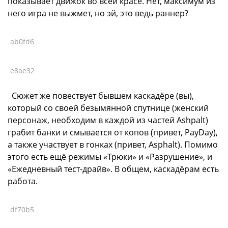
показывает движок во всей красе. Нет, максимум из
него игра не выжмет, но эй, это ведь раннер?
ab0fd6
e8ae32
Сюжет же повествует бывшем каскадёре (вы),
который со своей безымянной спутнице (женский
персонаж, необходим в каждой из частей Ashpalt)
грабит банки и смывается от копов (привет, PayDay),
а также участвует в гонках (привет, Asphalt). Помимо
этого есть ещё режимы «Трюки» и «Разрушение», и
«Ежедневный тест-драйв». В общем, каскадёрам есть
работа.
df70b5