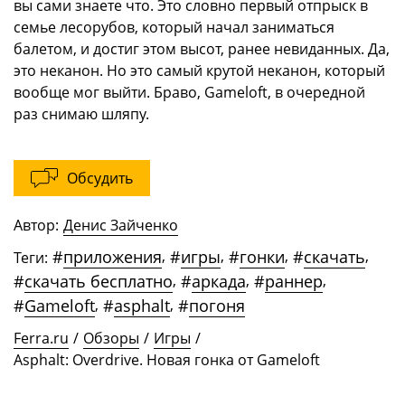
вы сами знаете что. Это словно первый отпрыск в
семье лесорубов, который начал заниматься
балетом, и достиг этом высот, ранее невиданных. Да,
это неканон. Но это самый крутой неканон, который
вообще мог выйти. Браво, Gameloft, в очередной
раз снимаю шляпу.
Обсудить
Автор:
Денис Зайченко
#
приложения
,
#
игры
,
#
гонки
,
#
скачать
,
Теги:
#
скачать бесплатно
,
#
аркада
,
#
раннер
,
#
Gameloft
,
#
asphalt
,
#
погоня
Ferra.ru
/
Обзоры
/
Игры
/
Asphalt: Overdrive. Новая гонка от Gameloft