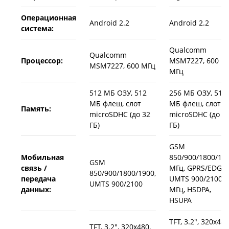
Операционная
Android 2.2
Android 2.2
система:
Qualcomm
Qualcomm
Процессор:
MSM7227, 600
MSM7227, 600 МГц
МГц
512 МБ ОЗУ, 512
256 МБ ОЗУ, 512
МБ флеш, слот
МБ флеш, слот
Память:
microSDHC (до 32
microSDHC (до 3
ГБ)
ГБ)
GSM
Мобильная
850/900/1800/19
GSM
связь /
МГц, GPRS/EDGE,
850/900/1800/1900,
передача
UMTS 900/2100
UMTS 900/2100
данных:
МГц, HSDPA,
HSUPA
TFT, 3.2", 320x480
TFT, 3.2", 320x480,