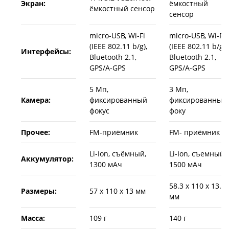
Экран:
ёмкостный
ёмкостный сенсор
сенсор
micro-USB, Wi-Fi
micro-USB, Wi-Fi
(IEEE 802.11 b/g),
(IEEE 802.11 b/g),
Интерфейсы:
Bluetooth 2.1,
Bluetooth 2.1,
GPS/A-GPS
GPS/A-GPS
5 Мп,
3 Мп,
Камера:
фиксированный
фиксированный
фокус
фоку
Прочее:
FM-приёмник
FM- приёмник
Li-Ion, съёмный,
Li-Ion, съемный,
Аккумулятор:
1300 мАч
1500 мАч
58.3 х 110 х 13.2
Размеры:
57 х 110 х 13 мм
мм
Масса:
109 г
140 г