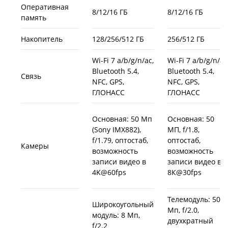
Оперативная
8/12/16 ГБ
8/12/16 ГБ
память
Накопитель
128/256/512 ГБ
256/512 ГБ
Wi-Fi 7 a/b/g/n/ac,
Wi-Fi 7 a/b/g/n/ac
Bluetooth 5.4,
Bluetooth 5.4,
Связь
NFC, GPS,
NFC, GPS,
ГЛОНАСС
ГЛОНАСС
Основная: 50 Мп
Основная: 50
(Sony IMX882),
МП, f/1.8,
f/1.79, оптостаб,
оптостаб,
Камеры
возможность
возможность
записи видео в
записи видео в
4K@60fps
8К@30fps
Телемодуль: 50
Широкоугольный
Мп, f/2.0,
модуль: 8 Мп,
двухкратный
f/2.2