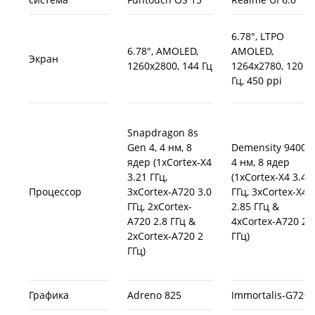
6.78", LTPO
6.78", AMOLED,
AMOLED,
Экран
1260x2800, 144 Гц
1264x2780, 120
Гц, 450 ppi
Snapdragon 8s
Gen 4, 4 нм, 8
Demensity 9400e,
ядер (1xCortex-X4
4 нм, 8 ядер
3.21 ГГц,
(1xCortex-X4 3.4
Процессор
3xCortex-A720 3.0
ГГц, 3xCortex-X4
ГГц, 2xCortex-
2.85 ГГц &
A720 2.8 ГГц &
4xCortex-A720 2
2хCortex-A720 2
ГГц)
ГГц)
Графика
Adreno 825
Immortalis-G720