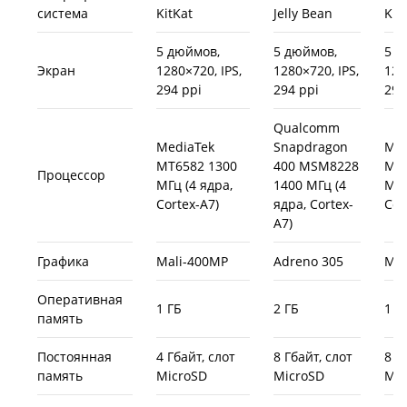
система
KitKat
Jelly Bean
Kit
5 дюймов,
5 дюймов,
5 д
Экран
1280×720, IPS,
1280×720, IPS,
128
294 ppi
294 ppi
294
Qualcomm
MediaTek
Snapdragon
Med
MT6582 1300
400 MSM8228
MT6
Процессор
МГц (4 ядра,
1400 МГц (4
МГц
Cortex-A7)
ядра, Cortex-
Cor
A7)
Графика
Mali-400MP
Adreno 305
Mal
Оперативная
1 ГБ
2 ГБ
1 Г
память
Постоянная
4 Гбайт, слот
8 Гбайт, слот
8 Г
память
MicroSD
MicroSD
Mic