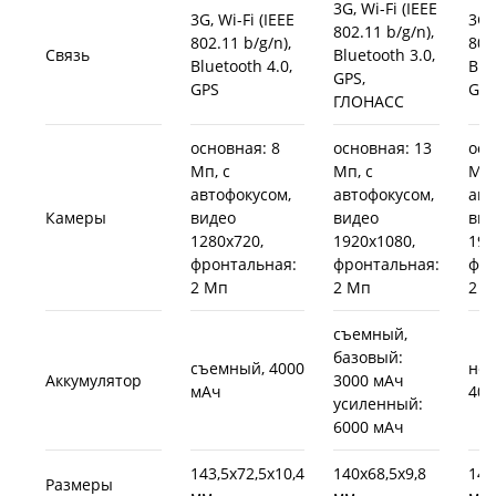
3G, Wi-Fi (IEEE
3G, Wi-Fi (IEEE
3G,
802.11 b/g/n),
802.11 b/g/n),
802
Связь
Bluetooth 3.0,
Bluetooth 4.0,
Blu
GPS,
GPS
GP
ГЛОНАСС
основная: 8
основная: 13
осн
Мп, с
Мп, с
Мп,
автофокусом,
автофокусом,
авт
Камеры
видео
видео
вид
1280x720,
1920x1080,
192
фронтальная:
фронтальная:
фро
2 Мп
2 Мп
2 
съемный,
базовый:
съемный, 4000
не
Аккумулятор
3000 мАч
мАч
400
усиленный:
6000 мАч
143,5x72,5x10,4
140x68,5x9,8
140
Размеры