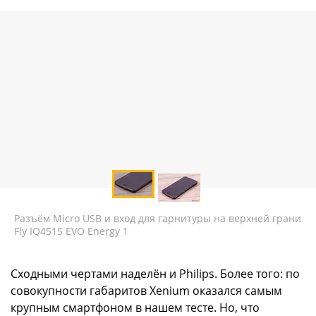
Разъём Micro USB и вход для гарнитуры на верхней грани
Fly IQ4515 EVO Energy 1
Сходными чертами наделён и Philips. Более того: по
совокупности габаритов Xenium оказался самым
крупным смартфоном в нашем тесте. Но, что