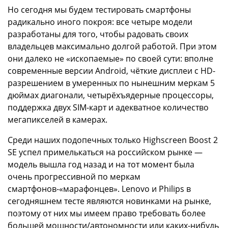
Но сегодня мы будем тестировать смартфоны
радикально иного покроя: все четыре модели
разработаны для того, чтобы радовать своих
владельцев максимально долгой работой. При этом
они далеко не «ископаемые» по своей сути: вполне
современные версии Android, чёткие дисплеи с HD-
разрешением в умеренных по нынешним меркам 5
дюймах диагонали, четырёхъядерные процессоры,
поддержка двух SIM-карт и адекватное количество
мегапикселей в камерах.
Среди наших подопечных только Highscreen Boost 2
SE успел примелькаться на российском рынке —
модель вышла год назад и на тот момент была
очень прогрессивной по меркам
смартфонов-«марафонцев». Lenovo и Philips в
сегодняшнем тесте являются новинками на рынке,
поэтому от них мы имеем право требовать более
большей мощности/автономности или каких-нибудь