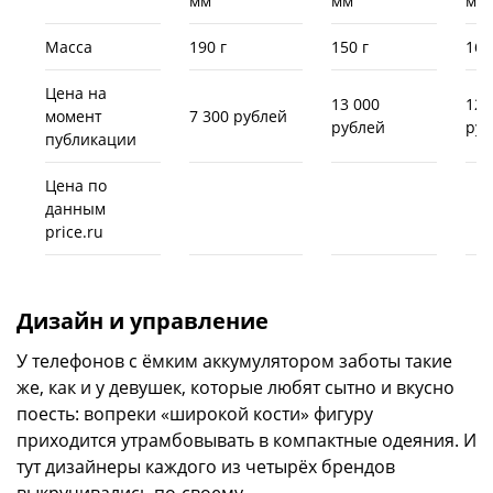
мм
мм
мм
Масса
190 г
150 г
160
Цена на
13 000
12 
момент
7 300 рублей
рублей
руб
публикации
Цена по
данным
price.ru
Дизайн и управление
У телефонов с ёмким аккумулятором заботы такие
же, как и у девушек, которые любят сытно и вкусно
поесть: вопреки «широкой кости» фигуру
приходится утрамбовывать в компактные одеяния. И
тут дизайнеры каждого из четырёх брендов