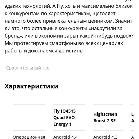
эдаких технологий. А Fly, хоть и максимально близок
к конкурентам по характеристикам, щеголяет
намного более привлекательным ценником. Значит
ли это, что остальные конкуренты «накрутили за
бренд», или в экономии зарыт какой-нибудь подвох?
Мы протестируем смартфоны во всех сценариях
работы и докопаемся до истины.
Сравнительный тест
Характеристики
Fly IQ4515
Highscreen
Le
Quad EVO
Boost 2 SE
A5
Energy 1
Операционная
Android 4.4
Android 4.3
And