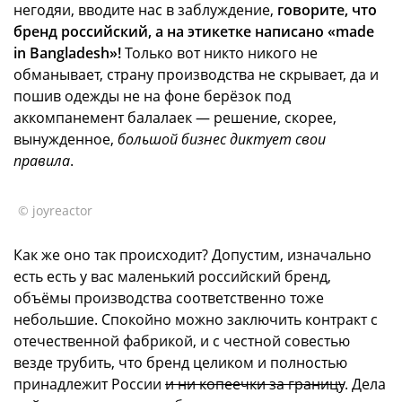
негодяи, вводите нас в заблуждение,
говорите, что
бренд российский, а на этикетке написано «made
in Bangladesh»!
Только вот никто никого не
обманывает, страну производства не скрывает, да и
пошив одежды не на фоне берёзок под
аккомпанемент балалаек — решение, скорее,
вынужденное,
большой бизнес диктует свои
правила
.
© joyreactor
Как же оно так происходит? Допустим, изначально
есть есть у вас маленький российский бренд,
объёмы производства соответственно тоже
небольшие. Спокойно можно заключить контракт с
отечественной фабрикой, и с честной совестью
везде трубить, что бренд целиком и полностью
принадлежит России
и ни копеечки за границу
. Дела