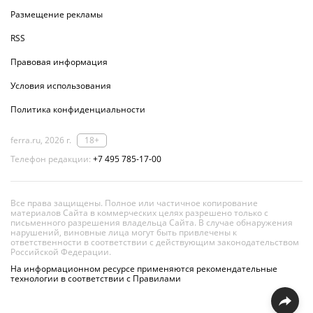
Размещение рекламы
RSS
Правовая информация
Условия использования
Политика конфиденциальности
ferra.ru, 2026 г.
18+
Телефон редакции:
+7 495 785-17-00
Все права защищены. Полное или частичное копирование
материалов Сайта в коммерческих целях разрешено только с
письменного разрешения владельца Сайта. В случае обнаружения
нарушений, виновные лица могут быть привлечены к
ответственности в соответствии с действующим законодательством
Российской Федерации.
На информационном ресурсе применяются рекомендательные
технологии в соответствии с Правилами