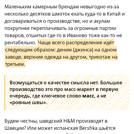
Маленьким камерным брендам невыгодно из-за
несколько десятков шмоток ехать куда-то в Китай и
договариваться о производстве, но и акулам
покрупнее переплачивать за огромные партии
товаров, отшитых где-то в Иваново тоже как-то не
рентабельно.
Чаще всего распределение идёт
следующим образом: деним (джинса) на одном
заводе, верхние одежда на другом, трикотаж на
третьем.
Возмущаться о качестве смысла нет. Большое
производство это про масс-маркет в первую
очередь, где ключевое слово
масс
, а не
«ровные швы».
Будем честны, шведский H&M производят в
Швеции? Или может испанская Bershka шьётся