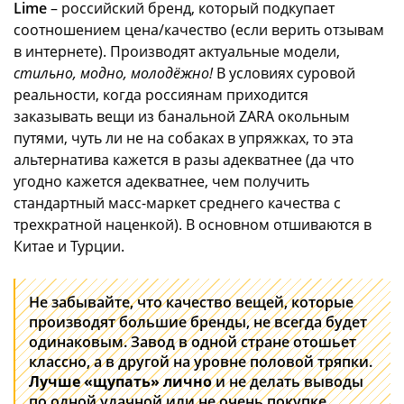
Lime
– российский бренд, который подкупает
соотношением цена/качество (если верить отзывам
в интернете). Производят актуальные модели,
стильно, модно, молодёжно!
В условиях суровой
реальности, когда россиянам приходится
заказывать вещи из банальной ZARA окольным
путями, чуть ли не на собаках в упряжках, то эта
альтернатива кажется в разы адекватнее (да что
угодно кажется адекватнее, чем получить
стандартный масс-маркет среднего качества с
трехкратной наценкой). В основном отшиваются в
Китае и Турции.
Не забывайте, что качество вещей, которые
производят большие бренды, не всегда будет
одинаковым. Завод в одной стране отошьет
классно, а в другой на уровне половой тряпки.
Лучше «щупать» лично
и не делать выводы
по одной удачной или не очень покупке.