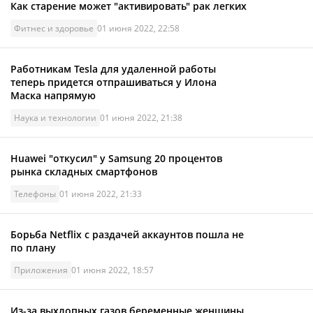
Как старение может "активировать" рак легких
Фитнес и здоровье
01 июня 2022, 22:58
Работникам Tesla для удаленной работы
теперь придется отпрашиваться у Илона
Маска напрямую
Наука и технологии
01 июня 2022, 21:38
Huawei "откусил" у Samsung 20 процентов
рынка складных смартфонов
Телефоны
01 июня 2022, 21:33
Борьба Netflix с раздачей аккаунтов пошла не
по плану
Приложения
01 июня 2022, 18:57
Из-за выхлопных газов беременные женщины