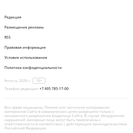
Редакция
Размещение рекламы
RSS
Правовая информация
Условия использования
Политика конфиденциальности
ferra.ru, 2026 г.
18+
Телефон редакции:
+7 495 785-17-00
Все права защищены. Полное или частичное копирование
материалов Сайта в коммерческих целях разрешено только с
письменного разрешения владельца Сайта. В случае обнаружения
нарушений, виновные лица могут быть привлечены к
ответственности в соответствии с действующим законодательством
Российской Федерации.