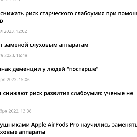
снижать риск старческого слабоумия при помо
в
я 2023, 12:02
нут заменой слуховым аппаратам
а 2023, 16:48
знак деменции у людей "постарше"
ря 2023, 15:06
 снижают риск развития слабоумия: ученые не
бря 2022, 13:38
шниками Apple AirPods Pro научились заменят
уховые аппараты