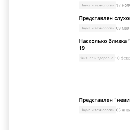
17 ноя
Наука и технологии
Представлен слух
09 мая
Наука и технологии
Насколько близка 
19
10 февр
Фитнес и здоровье
Представлен "нев
05 янв
Наука и технологии