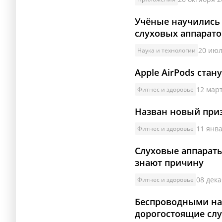
Учёные научились 
слуховых аппарато
20 июл
Наука и технологии
Apple AirPods ста
12 март
Фитнес и здоровье
Назван новый при
11 янва
Фитнес и здоровье
Слуховые аппараты
знают причину
08 дека
Фитнес и здоровье
Беспроводными нау
дорогостоящие сл