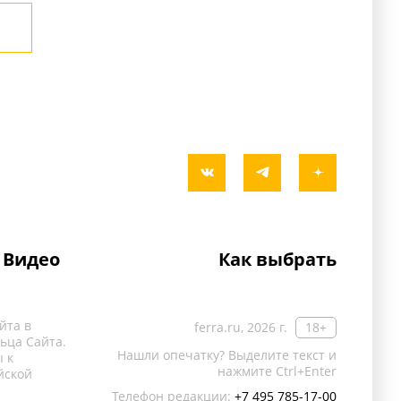
Видео
Как выбрать
йта в
ferra.ru, 2026 г.
18+
ьца Сайта.
Нашли опечатку? Выделите текст и
 к
нажмите Ctrl+Enter
йской
Телефон редакции:
+7 495 785-17-00