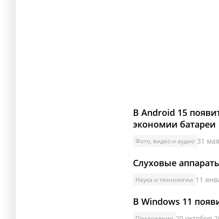
В Android 15 появ
экономии батареи
31 мая
Фото, видео и аудио
Слуховые аппараты
11 янв
Наука и технологии
В Windows 11 появ
20 октября 2
Приложения