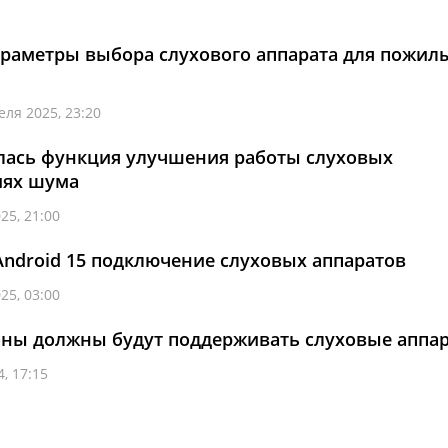
араметры выбора слухового аппарата для пожил
еля 2025, 23:20
илась функция улучшения работы слуховых
иях шума
25, 21:00
 Android 15 подключение слуховых аппаратов
25, 03:00
оны должны будут поддерживать слуховые аппа
, 17:15