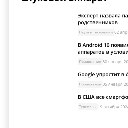
Эксперт назвала п
родственников
02 апр
Наука и технологии
В Android 16 появ
аппаратов в услов
30 января 20
Приложения
Google упростит в
05 января 20
Приложения
В США все смартф
19 октября 2024
Телефоны