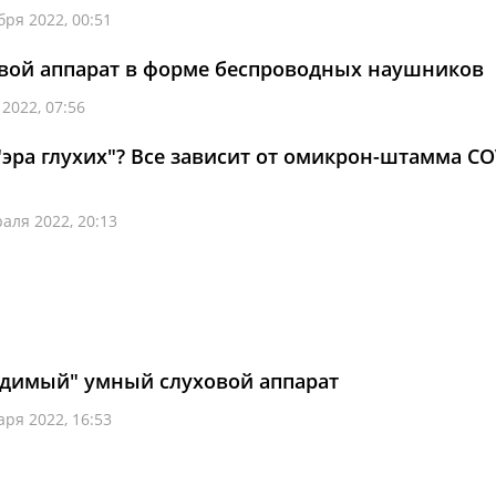
бря 2022, 00:51
овой аппарат в форме беспроводных наушников
 2022, 07:56
"эра глухих"? Все зависит от омикрон-штамма CO
аля 2022, 20:13
идимый" умный слуховой аппарат
аря 2022, 16:53