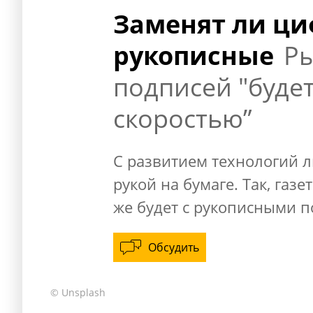
Заменят ли ц
рукописные
Р
подписей "будет
скоростью”
С развитием технологий 
рукой на бумаге. Так, газе
же будет с рукописными 
Обсудить
© Unsplash