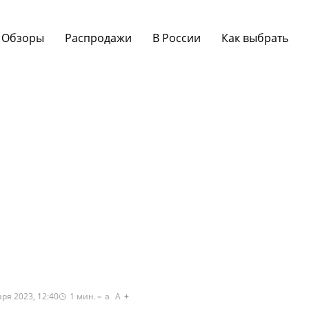
Обзоры
Распродажи
В России
Как выбрать
ря 2023, 12:40
1
мин.
a
A