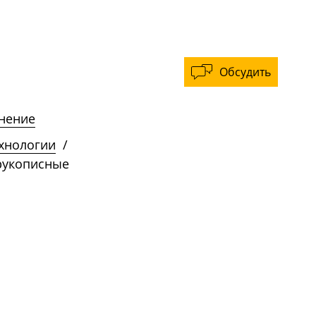
Обсудить
нение
ехнологии
/
рукописные