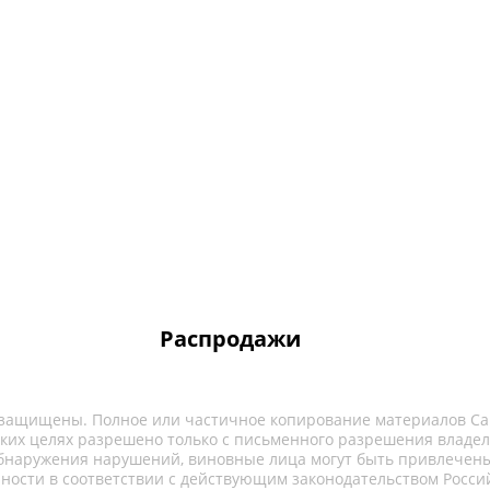
Распродажи
 защищены. Полное или частичное копирование материалов Са
ких целях разрешено только с письменного разрешения владел
обнаружения нарушений, виновные лица могут быть привлечены
нности в соответствии с действующим законодательством Росси