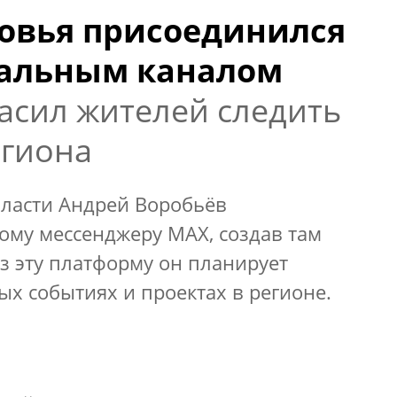
овья присоединился
иальным каналом
асил жителей следить
егиона
бласти Андрей Воробьёв
ому мессенджеру MAX, создав там
з эту платформу он планирует
х событиях и проектах в регионе.