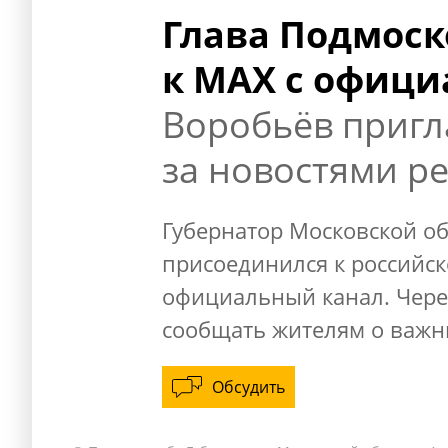
Глава Подмоск
к MAX с офиц
Воробьёв пригл
за новостями р
Губернатор Московской о
присоединился к российск
официальный канал. Чере
сообщать жителям о важны
Обсудить