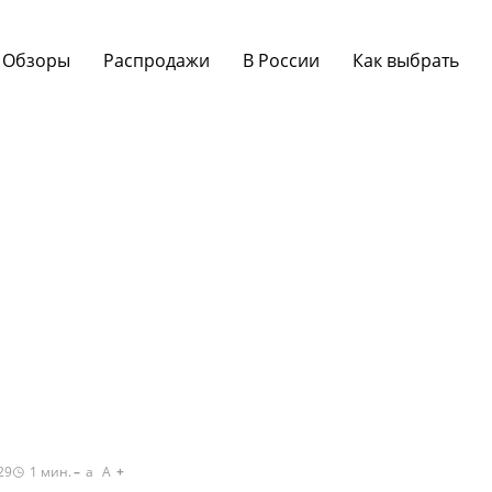
Обзоры
Распродажи
В России
Как выбрать
29
1
мин.
a
A