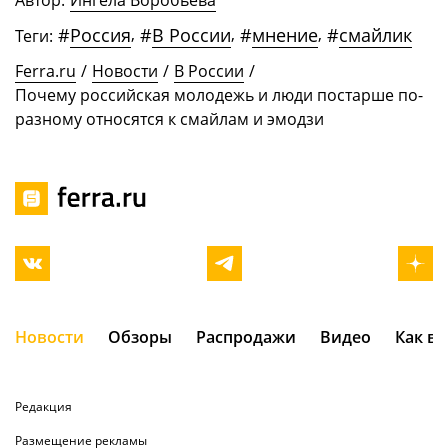
Автор:
Ингела Воробьева
#
Россия
,
#
В России
,
#
мнение
,
#
смайлик
Теги:
Ferra.ru
/
Новости
/
В России
/
Почему российская молодежь и люди постарше по-
разному относятся к смайлам и эмодзи
Новости
Обзоры
Распродажи
Видео
Как в
Редакция
Размещение рекламы