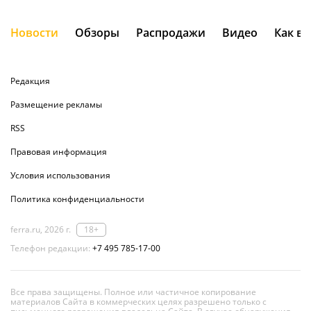
Новости
Обзоры
Распродажи
Видео
Как в
Редакция
Размещение рекламы
RSS
Правовая информация
Условия использования
Политика конфиденциальности
ferra.ru, 2026 г.
18+
Телефон редакции:
+7 495 785-17-00
Все права защищены. Полное или частичное копирование
материалов Сайта в коммерческих целях разрешено только с