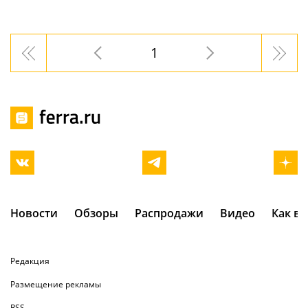
1
Новости
Обзоры
Распродажи
Видео
Как в
Редакция
Размещение рекламы
RSS