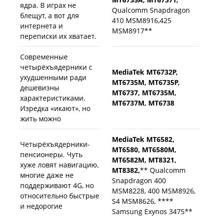
ядра. В играх не
Qualcomm Snapdragon
блещут, а вот для
410 MSM8916,425
интернета и
MSM8917**
переписки их хватает.
Современные
четырёхъядерники с
MediaTek MT6732P,
ухудшенными ради
MT6735M, MT6735P,
дешевизны
MT6737, MT6735M,
характеристиками.
MT6737M, MT6738
Изредка «икают», но
жить можно
MediaTek MT6582,
Четырёхъядерники-
MT6580, MT6580M,
пенсионеры. Чуть
MT6582M, MT8321,
хуже ловят навигацию,
MT8382,
** Qualcomm
многие даже не
Snapdragon 400
поддерживают 4G, но
MSM8228, 400 MSM8926,
относительно быстрые
S4 MSM8626, ****
и недорогие
Samsung Exynos 3475**