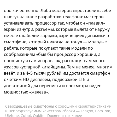
ово качественно. Либо мастеров «прострелить себе
в ногу» на этапе разработки телефона: мастеров
устанавливать процессор так, чтобы он «плавил»
экран изнутри, разъёмы, которые вылетают наружу
вместе с кабелем зарядки, «хрипящие» динамики в
смартфоне, который никогда не тонул — молодые
ребята, которые покупают такие модели по
соображениям «был бы процессор хороший, а
прошивку я сам исправлю», расскажут вам много
ужасов кустарной китайщины. Тем не менее, многим
везёт, и за 4–5 тысяч рублей им достаётся смартфон
с чётким HD-дисплеем, поддержкой LTE и
достаточной для переписки и просмотра видео
мощностью «железа».
Сверхдешёвые смартфоны с хорошими характеристиками
и непредсказуемым качеством сборки — Leagoo, HomTom,
Ulefone, Cubot, Oukitel, Doogee и так далее