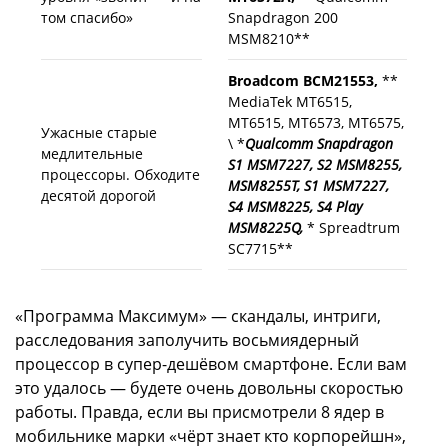
том спасибо»
Snapdragon 200
MSM8210**
Broadcom BCM21553,
**
MediaTek MT6515,
MT6515, MT6573, MT6575,
Ужасные старые
\ *
Qualcomm Snapdragon
медлительные
S1 MSM7227, S2 MSM8255,
процессоры. Обходите
MSM8255T, S1 MSM7227,
десятой дорогой
S4 MSM8225, S4 Play
MSM8225Q,
* Spreadtrum
SC7715**
«Программа Максимум» — скандалы, интриги,
расследования заполучить восьмиядерный
процессор в супер-дешёвом смартфоне. Если вам
это удалось — будете очень довольны скоростью
работы. Правда, если вы присмотрели 8 ядер в
мобильнике марки «чёрт знает кто корпорейшн»,