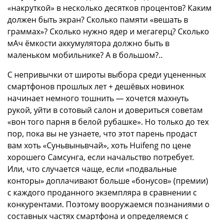
«накруткой» в несколько десятков процентов? Каким
должен быть экран? Сколько памяти «вешать в
граммах»? Сколько нужно ядер и мегагерц? Сколько
мАч ёмкости аккумулятора должно быть в
маленьком мобильнике? А в большом?..
С непривычки от широты выбора среди уцененных
смартфонов прошлых лет + дешёвых новинок
начинает немного тошнить — хочется махнуть
рукой, уйти в сотовый салон и довериться советам
«вон того парня в белой рубашке». Но только до тех
пор, пока вы не узнаете, что этот парень продаст
вам хоть «Суньвыньвчай», хоть Huifeng по цене
хорошего Самсунга, если начальство потребует.
Или, что случается чаще, если «подвальные
конторы» доплачивают больше «бонусов» (премии)
с каждого проданного экземпляра в сравнении с
конкурентами. Поэтому вооружаемся познаниями о
составных частях смартфона и определяемся с