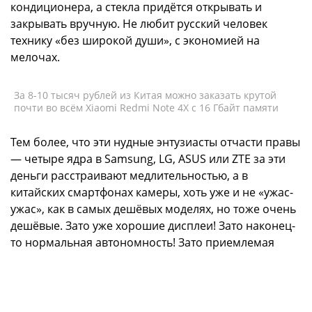
кондиционера, а стекла придётся открывать и
закрывать вручную. Не любит русский человек
технику «без широкой души», с экономией на
мелочах.
За 8-10 тысяч рублей из Китая можно заказать крутой
почти во всём Xiaomi Redmi Note 4X с 16 Гбайт памяти
Тем более, что эти нудные энтузиасты отчасти правы
— четыре ядра в Samsung, LG, ASUS или ZTE за эти
деньги расстраивают медлительностью, а в
китайских смартфонах камеры, хоть уже и не «ужас-
ужас», как в самых дешёвых моделях, но тоже очень
дешёвые. Зато уже хорошие дисплеи! Зато наконец-
то нормальная автономность! Зато приемлемая