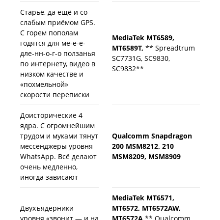
Старьё, да ещё и со
слабым приёмом GPS.
С горем пополам
MediaTek MT6589,
годятся для ме-е-е-
MT6589T,
** Spreadtrum
дле-нн-о-г-о ползанья
SC7731G, SC9830,
по интернету, видео в
SC9832**
низком качестве и
«похмельной»
скорости переписки
Доисторические 4
ядра. С огромнейшим
трудом и муками тянут
Qualcomm Snapdragon
мессенджеры уровня
200 MSM8212, 210
WhatsApp. Всё делают
MSM8209, MSM8909
очень медленно,
иногда зависают
MediaTek MT6571,
Двухъядерники
MT6572, MT6572AW,
уровня «звонит — и на
MT6572A,
** Qualcomm