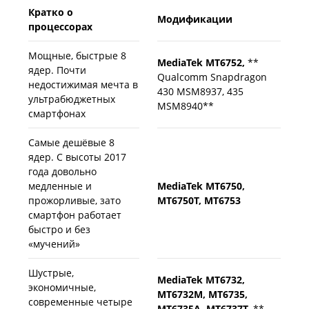
Кратко о
Модификации
процессорах
Мощные, быстрые 8
MediaTek MT6752,
**
ядер. Почти
Qualcomm Snapdragon
недостижимая мечта в
430 MSM8937, 435
ультрабюджетных
MSM8940**
смартфонах
Самые дешёвые 8
ядер. С высоты 2017
года довольно
медленные и
MediaTek MT6750,
прожорливые, зато
MT6750T, MT6753
смартфон работает
быстро и без
«мучений»
Шустрые,
MediaTek MT6732,
экономичные,
MT6732M, MT6735,
современные четыре
MT6735A, MT6737T,
**