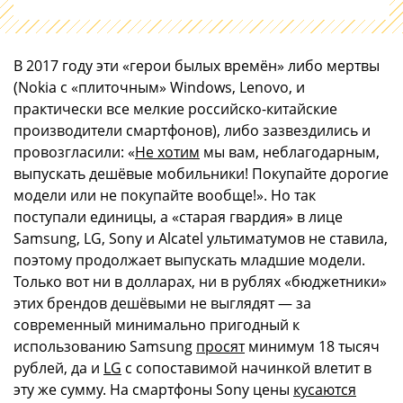
В 2017 году эти «герои былых времён» либо мертвы
(Nokia с «плиточным» Windows, Lenovo, и
практически все мелкие российско-китайские
производители смартфонов), либо зазвездились и
провозгласили: «
Не хотим
мы вам, неблагодарным,
выпускать дешёвые мобильники! Покупайте дорогие
модели или не покупайте вообще!». Но так
поступали единицы, а «старая гвардия» в лице
Samsung, LG, Sony и Alcatel ультиматумов не ставила,
поэтому продолжает выпускать младшие модели.
Только вот ни в долларах, ни в рублях «бюджетники»
этих брендов дешёвыми не выглядят — за
современный минимально пригодный к
использованию Samsung
просят
минимум 18 тысяч
рублей, да и
LG
с сопоставимой начинкой влетит в
эту же сумму. На смартфоны Sony цены
кусаются