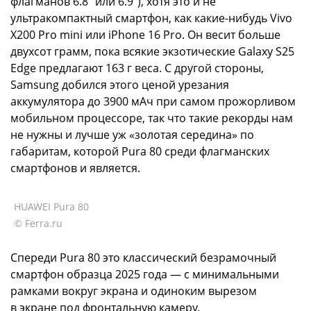
флагманов 6.8" или 6.9"), хотя это и не
ультракомпактный смартфон, как какие-нибудь Vivo
X200 Pro mini или iPhone 16 Pro. Он весит больше
двухсот грамм, пока всякие экзотические Galaxy S25
Edge предлагают 163 г веса. С другой стороны,
Samsung добился этого ценой урезания
аккумулятора до 3900 мАч при самом прожорливом
мобильном процессоре, так что такие рекорды нам
не нужны и лучше уж «золотая середина» по
габаритам, которой Pura 80 среди флагманских
смартфонов и является.
HUAWEI Pura 80
© Ferra.ru
Спереди Pura 80 это классический безрамочный
смартфон образца 2025 года — с минимальными
рамками вокруг экрана и одиноким вырезом
в экране под фронтальную камеру.