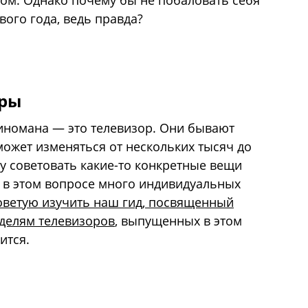
ом. Однако почему бы не побаловать себя
ого года, ведь правда?
оры
иномана — это телевизор. Они бывают
может изменяться от нескольких тысяч до
у советовать какие-то конкретные вещи
 в этом вопросе много индивидуальных
оветую изучить наш гид, посвященный
делям телевизоров
, выпущенных в этом
ится.