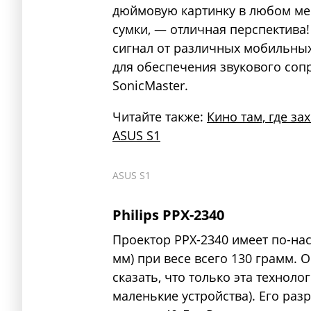
дюймовую картинку в любом мес
сумки, — отличная перспектива
сигнал от различных мобильных 
для обеспечения звукового соп
SonicMaster.
Читайте также:
Кино там, где з
ASUS S1
ASUS S1
Philips PPX-2340
Проектор PPX-2340 имеет по-на
мм) при весе всего 130 грамм. 
сказать, что только эта технол
маленькие устройства). Его раз