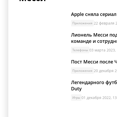
Apple сняла сериал
22 февраля 2
Приложения
Лионель Месси под
команде и сотруд
03 марта 2023, 
Телефоны
Пост Месси после 
20 декабря 2
Приложения
Легендарного футб
Duty
01 декабря 2022, 13
Игры