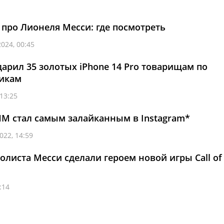
 про Лионеля Месси: где посмотреть
024, 00:45
арил 35 золотых iPhone 14 Pro товарищам по
никам
13:25
ЧМ стал самым залайканным в Instagram*
022, 14:59
олиста Месси сделали героем новой игры Call of
:14