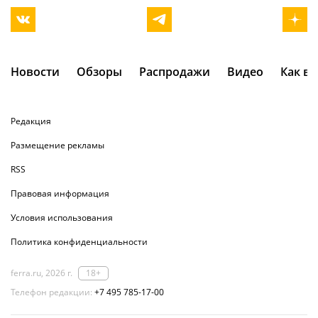
Новости
Обзоры
Распродажи
Видео
Как в
Редакция
Размещение рекламы
RSS
Правовая информация
Условия использования
Политика конфиденциальности
ferra.ru, 2026 г.
18+
Телефон редакции:
+7 495 785-17-00