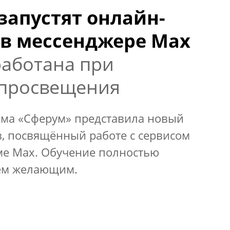
запустят онлайн-
е в мессенджере Max
аботана при
просвещения
ма «Сферум» представила новый
в, посвящённый работе с сервисом
е Max. Обучение полностью
сем желающим.