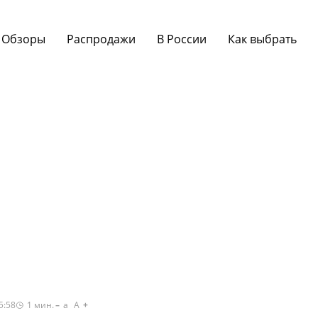
Обзоры
Распродажи
В России
Как выбрать
5:58
1
мин.
a
A