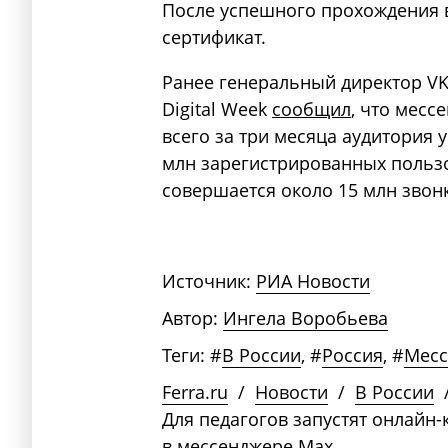
После успешного прохождения в
сертификат.
Ранее генеральный директор VK
Digital Week
сообщил
, что месс
всего за три месяца аудитория 
млн зарегистрированных пользо
совершается около 15 млн звон
Источник:
РИА Новости
Автор:
Ингела Воробьева
Теги:
#
В России
,
#
Россия
,
#
Месс
Ferra.ru
/
Новости
/
В России
Для педагогов запустят онлайн-
в мессенджере Max