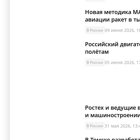
Новая методика МА
авиации ракет в т
09 июня 2026, 1
В России
Российский двигат
полётам
05 июня 2026, 1
В России
Ростех и ведущие 
и машиностроени
31 мая 2026, 13:
В России
В Томске разработ