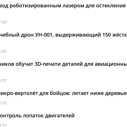
авод роботизированным лазером для остекления 
7:40
учебный дрон УН‑001, выдерживающий 150 жёст
6:05
иков обучат 3D-печати деталей для авиационн
3:37
микро-вертолёт для бойцов: летает ниже деревье
5:35
онтроль лопаток двигателей
8:31