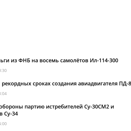
ьги из ФНБ на восемь самолётов Ил-114-300
0:30
о рекордных сроках создания авиадвигателя ПД-
3:04
обороны партию истребителей Су-30СМ2 и
 Су-34
4:00