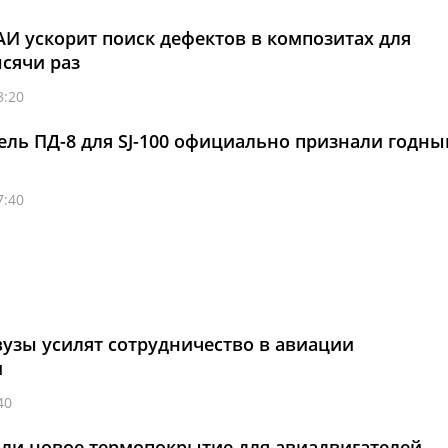
И ускорит поиск дефектов в композитах для
ысячи раз
8:20
ель ПД-8 для SJ-100 официально признали годны
7:40
вузы усилят сотрудничество в авиации
и
40
али новое термопокрытие для авиадвигателей