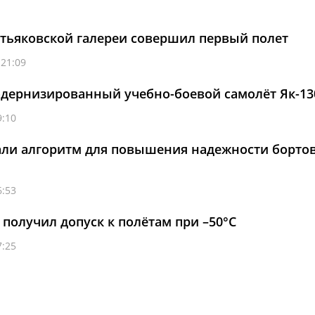
ретьяковской галереи совершил первый полет
 21:09
одернизированный учебно-боевой самолёт Як-1
9:10
али алгоритм для повышения надежности борто
6:53
 получил допуск к полётам при –50°C
7:25