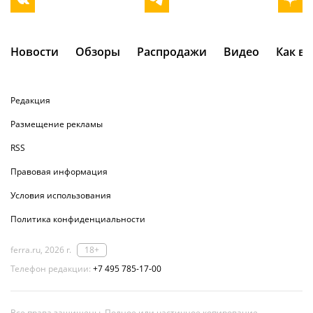
Новости
Обзоры
Распродажи
Видео
Как в
Редакция
Размещение рекламы
RSS
Правовая информация
Условия использования
Политика конфиденциальности
ferra.ru, 2026 г.
18+
Телефон редакции:
+7 495 785-17-00
Все права защищены. Полное или частичное копирование