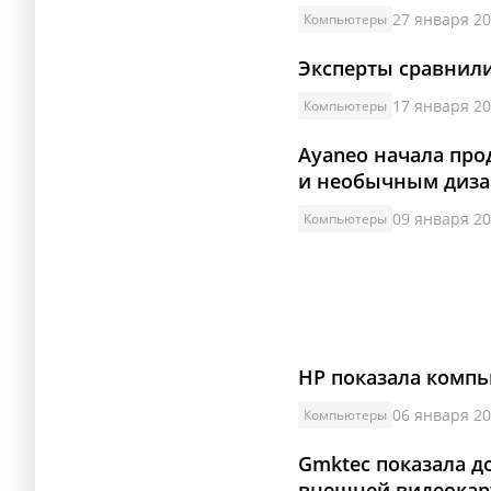
27 января 20
Компьютеры
Эксперты сравнили м
17 января 20
Компьютеры
Ayaneo начала про
и необычным диз
09 января 20
Компьютеры
HP показала компь
06 января 20
Компьютеры
Gmktec показала д
внешней видеока