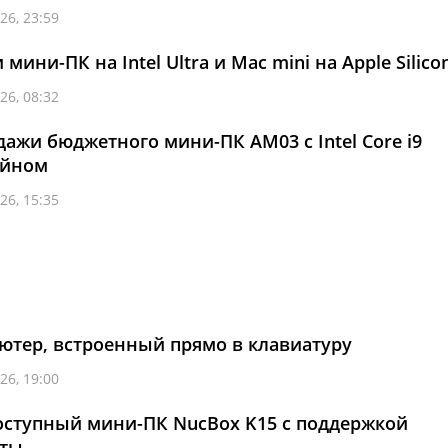
26, 23:59
ини-ПК на Intel Ultra и Mac mini на Apple Silico
26, 08:32
дажи бюджетного мини-ПК AM03 с Intel Core i9
айном
26, 15:35
ютер, встроенный прямо в клавиатуру
26, 19:00
оступный мини-ПК NucBox K15 с поддержкой
рты