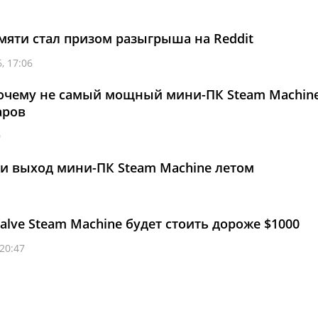
амяти стал призом разыгрыша на Reddit
, 17:06
почему не самый мощный мини-ПК Steam Machin
аров
0
ли выход мини-ПК Steam Machine летом
1
alve Steam Machine будет стоить дороже $1000
 20:47