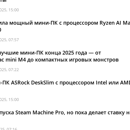
025, 15:00
ила мощный мини-ПК с процессором Ryzen AI M
0
025, 07:57
лучшие мини-ПК конца 2025 года — от
c mini M4 до компактных игровых монстров
025, 07:22
ПК ASRock DeskSlim с процессором Intel или AM
025, 15:00
пуска Steam Machine Pro, но пока делает ставку н
25, 07:16