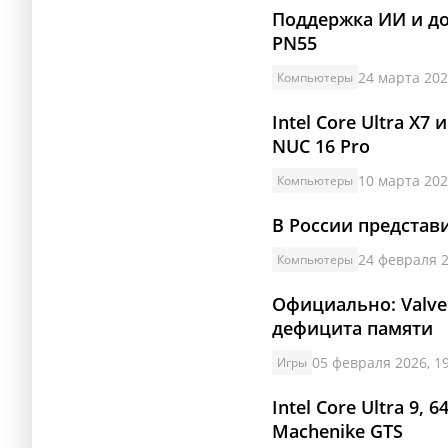
Поддержка ИИ и до 
PN55
24 марта 202
Компьютеры
Intel Core Ultra X
NUC 16 Pro
10 марта 202
Компьютеры
В России предста
24 февраля 2
Компьютеры
Официально: Valve
дефицита памяти
05 февраля 2026, 1
Игры
Intel Core Ultra 9
Machenike GTS