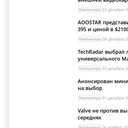
22 декабря 2
Компьютеры
AOOSTAR представ
395 и ценой в $210
08 декабря 2
Компьютеры
TechRadar выбрал 
универсального Ma
03 декабря 2
Компьютеры
Анонсирован мини-
на выбор
01 декабря 2
Компьютеры
Valve не против вы
середняк
26 ноября 20
Компьютеры